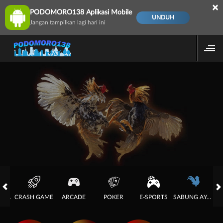
×
PODOMORO138 Aplikasi Mobile
UNDUH
Jangan tampilkan lagi hari ini
AGA
CRASH GAME
ARCADE
POKER
E-SPORTS
SABUNG AYAM