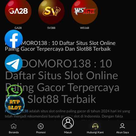
GA28
SV388
WS168
PODOMORO138 : 10 Daftar Situs Slot Online
Paling Gacor Terpercaya Dan Slot88 Terbaik
PODOMORO138 : 10
Daftar Situs Slot Online
Paling Gacor Terpercaya
Dan Slot88 Terbaik
Podomoro138
adalah situs slot online paling gacor di tahun 2024 hari ini yang
telah menjadi rekomendasi banyak pemain slot di Indonesia. Dengan fakta
menarik bahwa sebenarnya podomoro138 memiliki daftar permainan slot
dengan kegacoran yang lebih tinggi, rtp slot yang lebih tinggi hingga winrate
atau peluangan kemenangan untuk mendapatkan jp lebih besar setiap harinya.
Beranda
Promosi
Masuk
Hubungi Kami
Akun Saya