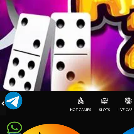
HOT GAMES
SLOTS
LIVE CAS