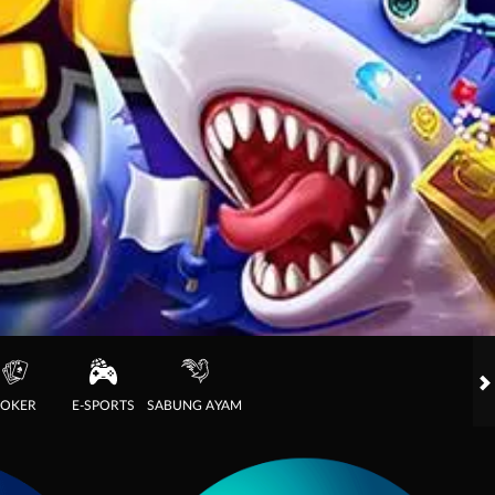
POKER
E-SPORTS
SABUNG AYAM