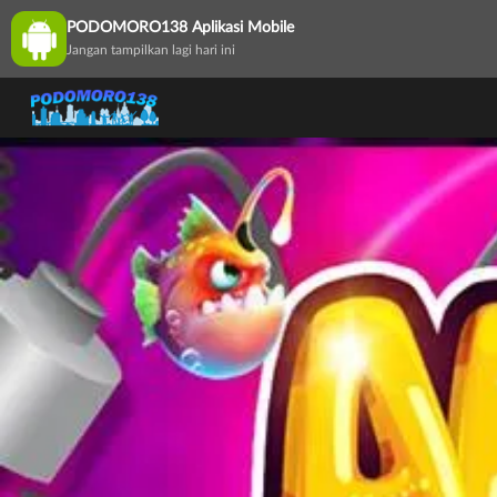
PODOMORO138 Aplikasi Mobile
Jangan tampilkan lagi hari ini