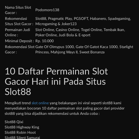
Nama Situs Slot
Podomoro138
Gacor :
Rekomendasi
Slot88, Pragmatic Play, PGSOFT, Habanero, Spadegaming,
Situs Slot Gacor :
Microgaming & Joker123
Permainan Judi
Slot Online, Casino Online, Togel Online, Tembak Ikan,
Online :
Poker Online, Judi Bola & E-sport
Minimal Deposit :
Rp. 10.000
Rekomendasi Slot
Gate Of Olmypus 1000, Gate Of Gatot Kaca 1000, Starlight
Gacor :
Princess, Mahjong Ways II, Sweet Bonanza
10 Daftar Permainan Slot
Gacor Hari ini Pada Situs
Slot88
Mengikuti trend
slot online
yang belakangan ini viral seperti slot88 kami
menyediakan bocoran 10 daftar permainan slot paling gacor dari provider
slot88 yang bisa dijadikan rekomendasi untuk Anda coba :
Slot88 Qixi
Slot88 Highway King
Slot88 Robin Hoot
Slot88 Silent Samurai