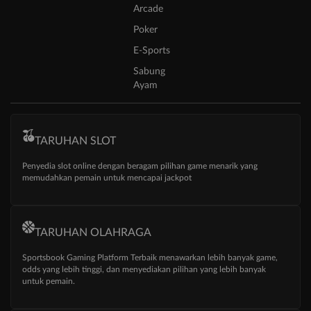
Arcade
Poker
E-Sports
Sabung
Ayam
TARUHAN SLOT
Penyedia slot online dengan beragam pilihan game menarik yang
memudahkan pemain untuk mencapai jackpot
TARUHAN OLAHRAGA
Sportsbook Gaming Platform Terbaik menawarkan lebih banyak game,
odds yang lebih tinggi, dan menyediakan pilihan yang lebih banyak
untuk pemain.