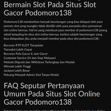
Bermain Slot Pada Situs Slot
Gacor Podomoro138
Podomoro138 memberikan banyak keuntungan yang bisa didapat oleh para
pemain slot yang mungkin tidak dimiliki oleh para penyedia situs permainan
slot online lainnya. Hal ini yang membuat para member di podomoro138 jarang
sekali berpaling ke situs slot online lainnya. berikut adalah keuntungan yang
bisa didapatkan jika anda menjadi member pada situs slot podomoro138 :
Bocoran RTP SLOT Terupdate
Transaksi Lebih Cepat
Bocoran Pola Gacor & Jam Gacor
Customer Service 24 Jam Siap Melayani
Metode Deposit dan Withdraw Terlengkap dan Mudah
Winrate Lebih Tinggi
Jackpot Lebih Besar
Peluang Menjadi Admin Slot Tanpa Modal
FAQ Seputar Pertanyaan
Umum Pada Situs Slot Online
Gacor Podomoro138
Beberapa Hal yang mungkin sering ditanya oleh para calon pemain
slot
disitus