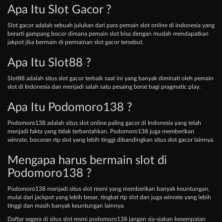
Apa Itu Slot Gacor ?
Slot gacor adalah sebuah julukan dari para pemain slot online di indonesia yang
berarti gampang bocor dimana pemain slot bisa dengan mudah mendapatkan
jakpot jika bermain di permainan slot gacor tersebut.
Apa Itu Slot88 ?
Slot88 adalah situs slot gacor terbaik saat ini yang banyak diminati oleh pemain
slot di Indonesia dan menjadi salah satu pesaing berat bagi pragmatic play.
Apa Itu Podomoro138 ?
Podomoro138 adalah situs slot online paling gacor di Indonesia yang telah
menjadi fakta yang tidak terbantahkan. Podomoro138 juga memberikan
winrate, bocoran rtp slot yang lebih tinggi dibandingkan situs slot gacor lainnya.
Mengapa harus bermain slot di
Podomoro138 ?
Podomoro138 menjadi situs slot resmi yang memberikan banyak keuntungan,
mulai dari jackpot yang lebih besar, tingkat rtp slot dan juga winrate yang lebih
tinggi dan masih banyak keuntungan lainnya.
Daftar segera di situs slot resmi podomoro138 jangan sia-siakan kesempatan