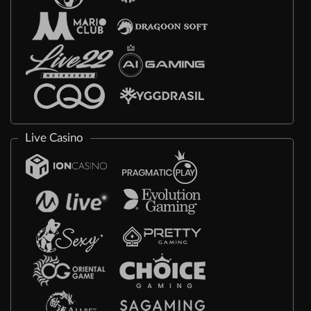
Live Casino