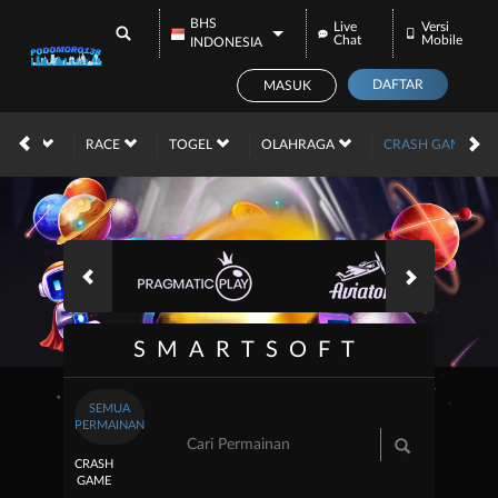
BHS
Live
Versi
Chat
Mobile
INDONESIA
DAFTAR
MASUK
CASINO
RACE
TOGEL
OLAHRAGA
CRASH GAME
SMARTSOFT
SEMUA
PERMAINAN
CRASH
GAME