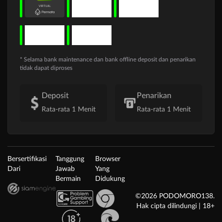
* Selama bank maintenance dan bank offline deposit dan penarikan
tidak dapat diproses
Deposit
Penarikan
Rata-rata 1 Menit
Rata-rata 1 Menit
Bersertifikasi
Tanggung
Browser
Dari
Jawab
Yang
Bermain
Didukung
©2026 PODOMORO138.
Hak cipta dilindungi | 18+