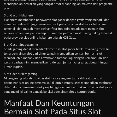
mendapatkan perkalian yang sangat besar dibandingkan maxwin dari pragmatic
play.
Slot Gacor Habanero
Habanero memberikan penawaran slot gacor dengan grafis yang menarik dan
memukau selain itu juga permainan slot pada provider slot gacor habanero
terkenal lebih mudah memberikan fitur free spin kepada para pemain slot
secara cuma-cuma pada setiap putarannya permainan slot yang paling terkenal
pada provider slot online habanero adalah KOI Gate.
Slot Gacor Spadegaming
Spadegaming dapat menjadi rekomendasi slot gacor berikutnya yang memiliki
tema permainan slot dari timur tengah memberikan sensasi bermain slot
menjadi lebih menarik dan attraktive ditambah lagi dengan kemampuan slot
gacor spadegaming memberikan jp dengan jumlah yang sangat besar hingga
jutaan rupiah.
Slot Gacor Microgaming
Microgaming adalah provider slot gacor yang menjadi salah satu pendiri
permainan slot online pertama kali di dunia yang sukses memberikan terobosan
dalam dunia permainan slot yang hingga saat ini merupakan provider slot gacor
yang memiliki paling banyak koleksi permainan slot diseuruh dunia.
Manfaat Dan Keuntungan
Bermain Slot Pada Situs Slot