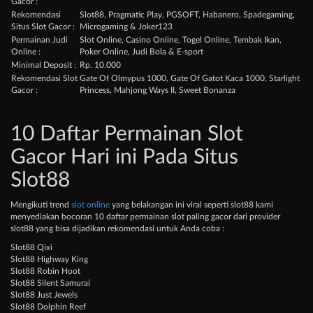
Gacor :
Rekomendasi
Slot88, Pragmatic Play, PGSOFT, Habanero, Spadegaming,
Situs Slot Gacor :
Microgaming & Joker123
Permainan Judi
Slot Online, Casino Online, Togel Online, Tembak Ikan,
Online :
Poker Online, Judi Bola & E-sport
Minimal Deposit :
Rp. 10.000
Rekomendasi Slot
Gate Of Olmypus 1000, Gate Of Gatot Kaca 1000, Starlight
Gacor :
Princess, Mahjong Ways II, Sweet Bonanza
10 Daftar Permainan Slot
Gacor Hari ini Pada Situs
Slot88
Mengikuti trend
slot online
yang belakangan ini viral seperti slot88 kami
menyediakan bocoran 10 daftar permainan slot paling gacor dari provider
slot88 yang bisa dijadikan rekomendasi untuk Anda coba :
Slot88 Qixi
Slot88 Highway King
Slot88 Robin Hoot
Slot88 Silent Samurai
Slot88 Just Jewels
Slot88 Dolphin Reef