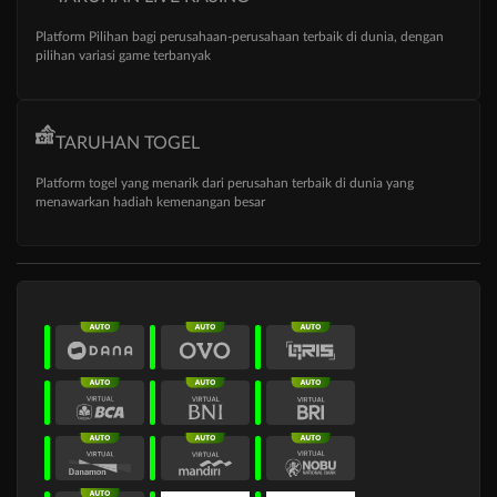
Platform Pilihan bagi perusahaan-perusahaan terbaik di dunia, dengan
pilihan variasi game terbanyak
TARUHAN TOGEL
Platform togel yang menarik dari perusahan terbaik di dunia yang
menawarkan hadiah kemenangan besar